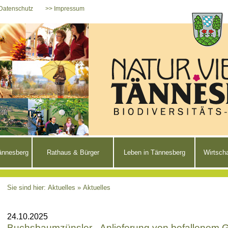
Datenschutz
>> Impressum
Tännesberg
Rathaus & Bürger
Leben in Tännesberg
Wirtsch
Sie sind hier: Aktuelles »
Aktuelles
24.10.2025
Buchsbaumzünsler - Anlieferung von befallenem 