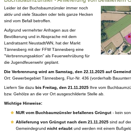
Leider ist der Buchsbaumzünsler immer noch
aktiv und viele Stauden oder teils ganze Hecken
sind vom Befall betroffen.
Aufgrund vermehrter Anfragen aus der
Bevölkerung und in Absprache mit dem
Landratsamt Neustadt/WN, hat der Markt
Tännesberg mit der FFW Tännesberg eine
"Verbrennungsaktion" als Feuerwehrübung für
die Jugendfeuerwehr geplant.
Die Verbrennung wird am Samstag, den 22.11.2025 auf Gemeind
Ort: Gewerbegebiet Tännesberg, Flur-Nr. 436 (vorderhalb Bauunt
Liefern Sie dazu
bis Freitag, den 21.11.2025
Ihre vom Buchbaumzün
bzw. Gehölze an die vor Ort ausgeschilderte Stelle ab.
Wichtige Hinweise:
NUR vom Buchbaumzünsler befallenes Grüngut
- kein son
Ablieferung von Grüngut nach dem 21.11.2025
sind auf d
Gemeindegrund
nicht erlaubt
und werden mit einem Bußgeld