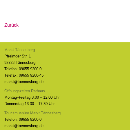
Zurück
Markt Tännesberg
Pfreimder Str. 1
92723 Tännesberg
Telefon: 09655 9200-0
Telefax: 09655 9200-45
markt@taennesberg.de
Öffnungszeiten Rathaus
Montag–Freitag 8.00 – 12.00 Uhr
Donnerstag 13.30 – 17.30 Uhr
Tourismusbüro Markt Tännesberg
Telefon: 09655 9200-0
markt@taennesberg.de