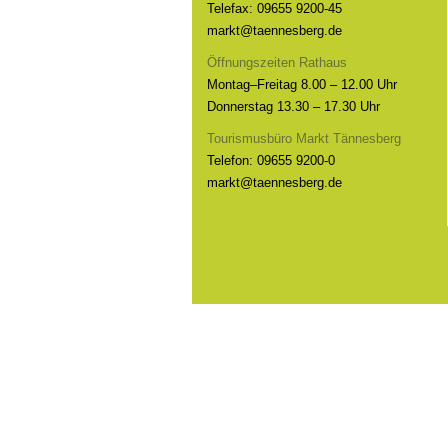
Telefax: 09655 9200-45
markt@taennesberg.de
Öffnungszeiten Rathaus
Montag–Freitag 8.00 – 12.00 Uhr
Donnerstag 13.30 – 17.30 Uhr
Tourismusbüro Markt Tännesberg
Telefon: 09655 9200-0
markt@taennesberg.de