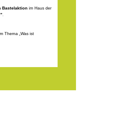
 Bastelaktion
im Haus der
e"
.
um Thema „Was ist